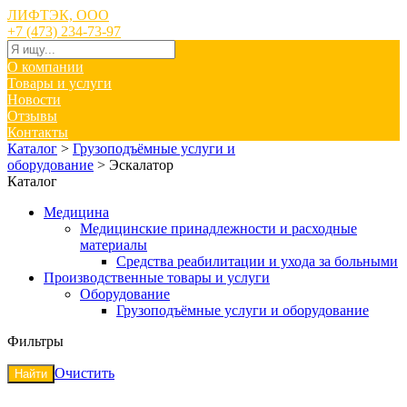
ЛИФТЭК, ООО
+7 (473) 234-73-97
О компании
Товары и услуги
Новости
Отзывы
Контакты
Каталог
>
Грузоподъёмные услуги и
оборудование
>
Эскалатор
Каталог
Медицина
Медицинские принадлежности и расходные
материалы
Средства реабилитации и ухода за больными
Производственные товары и услуги
Оборудование
Грузоподъёмные услуги и оборудование
Фильтры
Очистить
Найти